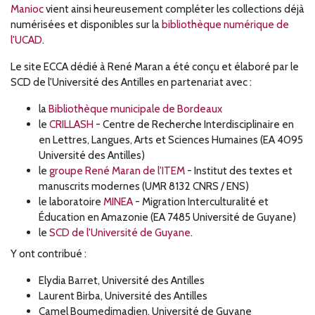
Manioc
vient ainsi heureusement compléter
les collections déjà
numérisées et disponibles sur la
bibliothèque numérique de
l'UCAD
.
Le site ECCA dédié à René Maran a été conçu et élaboré par le
SCD de l'Université des Antilles en partenariat avec :
la
Bibliothèque municipale de Bordeaux
le
CRILLASH
- Centre de Recherche Interdisciplinaire en
en Lettres, Langues, Arts et Sciences Humaines (EA 4095
Université des Antilles)
le
groupe René Maran de l'ITEM
- Institut des textes et
manuscrits modernes (UMR 8132 CNRS / ENS)
le laboratoire
MINEA
- Migration Interculturalité et
Éducation en Amazonie (
EA 7485 Université de Guyane)
le
SCD de l'Université de Guyane
.
Y ont contribué :
Elydia Barret, Université des Antilles
Laurent Birba, Université des Antilles
Camel Boumedjmadjen, Université de Guyane