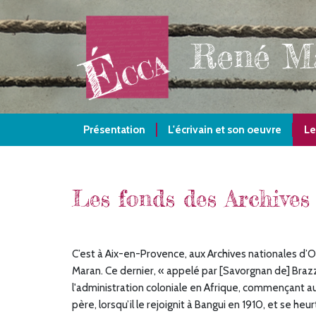
Aller
au
contenu
René M
principal
Présentation
L'écrivain et son oeuvre
Le
Les fonds des Archives
C’est à Aix-en-Provence, aux Archives nationales d’
Maran. Ce dernier, « appelé par [Savorgnan de] Brazz
l'administration coloniale en Afrique, commençant a
père, lorsqu’il le rejoignit à Bangui en 1910, et se h