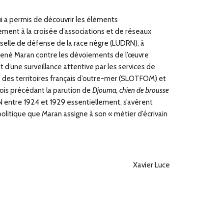
ui a permis de découvrir les éléments
ement à la croisée d’associations et de réseaux
erselle de défense de la race nègre (LUDRN), à
e René Maran contre les dévoiements de l’œuvre
t d’une surveillance attentive par les services de
es des territoires français d’outre-mer (SLOTFOM) et
ois précédant la parution de
Djouma, chien de brousse
RN entre 1924 et 1929 essentiellement, s’avèrent
politique que Maran assigne à son « métier d’écrivain
Xavier Luce