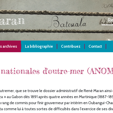
aran
s archives
La bibliographie
Contribuez
Contact
 nationales d'outre-mer (ANOM
Outremer, que se trouve le dossier administratif de René Maran ainsi
a » au Gabon dès 1891 après quatre années en Martinique (1887-1891),
u rang de commis pour finir gouverneur par intérim en Oubangui-Char
eurta comme lui à toutes sortes de difficultés dans l'exercice de ses d