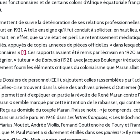
gues fonctionnaires et de certains colons d’Afrique équatoriale françai
.
mettent de suivre la détérioration de ses relations professionnelle
rt en 1921. A telle enseigne qu’il fut conduit à solliciter, en haut li
ait, en effet, que sa vie était en péril. Le retentissement médiatique
ciés, appuyés de copies annexes de pièces officielles » dans lesquels
ionnaires »
[1]
. Ces rapports avaient été remis par l’écrivain en 1920 
égnier, « tuteur » de
Batouala
(1921)
avec Jacques Boulenger (rédact
nement fourni les éléments critiques du colonialisme que Maran allai
 Dossiers de personnel (EE II), s’ajoutent celles rassemblées par l'a
elles-ci se trouvent dans la série des archives privées d’Outremer 
permettent d’expliquer en partie la révolte de René Maran contre l’h
 Maran « semble marqué par cette intention de le rabaisser, qui contr
. Reçu au domicile du couple Maran, Fraisse note : « je comprends, ce
Dans un article paru en 1946 dans
Les lettres françaises
, « Les Indochin
rius Moutet, Andrée Viollis, Fernand Gouttenoire de Toury et Francis
éa que M. Paul Monet a si durement étrillés dans ses
Jauniers
! » Il y 
yme d’Ho-Chi-Minh, « notre ami commun».