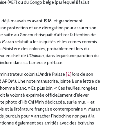
se (AEF) ou du Congo belge (par lequel il fallait
s, déjà mauvaises avant 1918, et grandement
eu, une protection et une dérogation pour assurer son
 suite au Goncourt risquait d’attirer l’attention de
 Maran relatait « les iniquités et les crimes commis
au Ministère des colonies, probablement lors du
eur en chef de
L’Opinion
, dans lequel une parution du
t inclure dans sa fameuse préface.
dministrateur colonial André Fraisse
[2]
lors de son
(8 APOM). Une note manuscrite, jointe à une lettre de
omme blanc. » Et, plus loin, « Ces feuilles, rongées
edit la volonté exprimée officiellement d’élever
tte photo d’Hô Chi Minh dédicacée, sur le mur, – et
ois et la littérature française contemporaine », Maran
 Jourdain pour « arracher l’Indochine non pas à la
mentionne également ses amitiés avec des écrivains