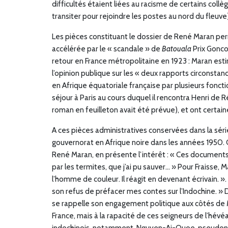
difficultés étaient liées au racisme de certains collè
transiter pour rejoindre les postes au nord du fleuve)
Les pièces constituant le dossier de René Maran per
accélérée par le « scandale » de
Batouala
Prix Goncou
retour en France métropolitaine en 1923 : Maran estim
l’opinion publique sur les « deux rapports circonstan
en Afrique équatoriale française par plusieurs fonct
séjour à Paris au cours duquel il rencontra Henri de R
roman en feuilleton avait été prévue), et ont certai
A ces pièces administratives conservées dans la série
gouvernorat en Afrique noire dans les années 1950. C
René Maran, en présente l’intérêt : « Ces documents 
par les termites, que j’ai pu sauver… » Pour Fraisse,
l’homme de couleur. Il réagit en devenant écrivain. »
son refus de préfacer mes contes sur l’Indochine. » 
se rappelle son engagement politique aux côtés de Ma
France, mais à la rapacité de ces seigneurs de l’hév
indochinois, notamment, Nguyen-Ai-Quoe, pseudon